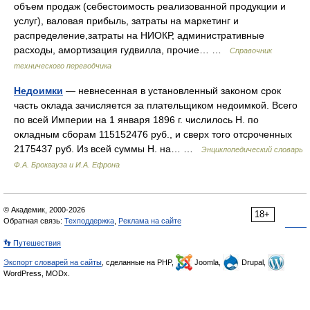
объем продаж (себестоимость реализованной продукции и
услуг), валовая прибыль, затраты на маркетинг и
распределение,затраты на НИОКР, административные
расходы, амортизация гудвилла, прочие… …
Справочник
технического переводчика
Недоимки
— невнесенная в установленный законом срок
часть оклада зачисляется за плательщиком недоимкой. Всего
по всей Империи на 1 января 1896 г. числилось Н. по
окладным сборам 115152476 руб., и сверх того отсроченных
2175437 руб. Из всей суммы Н. на… …
Энциклопедический словарь
Ф.А. Брокгауза и И.А. Ефрона
© Академик, 2000-2026
18+
Обратная связь:
Техподдержка
,
Реклама на сайте
👣 Путешествия
Экспорт словарей на сайты
, сделанные на PHP,
Joomla,
Drupal,
WordPress, MODx.